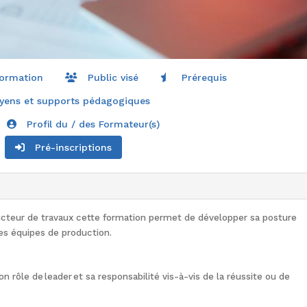
formation
Public visé
Prérequis
ens et supports pédagogiques
Profil du / des Formateur(s)
Pré-inscriptions
cteur de travaux
cette formation permet de d
évelopper
sa
post
ure
s équipes
de production.
n rôle de leader
et sa responsabilité vis-à-vis de la réussite ou de