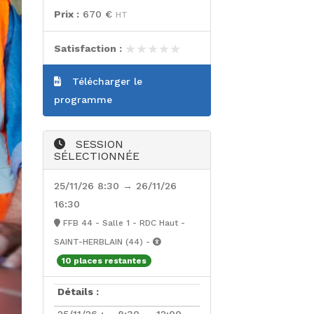
Prix :
670 €
HT
★★★★★
★★★★★
Satisfaction :
Télécharger le
programme
SESSION
SÉLECTIONNÉE
25/11/26 8:30 → 26/11/26
16:30
FFB 44 - Salle 1 - RDC Haut -
SAINT-HERBLAIN (44) -
10 places restantes
Détails :
25/11/26 :
8:30 → 12:00