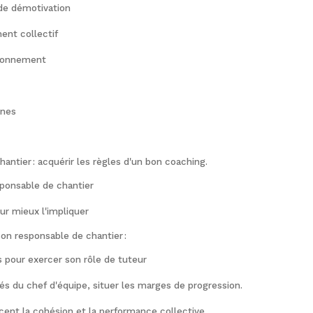
 de démotivation
ent collectif
tionnement
gnes
antier : a
cquérir les règles d'un bon coaching
.
sponsable de chantier
our mieux
l'
impliquer
on responsable de chantier :
és pour exercer son rôle de tuteur
tés du chef d'équipe
, situer les marges de progression.
cent la cohésion et la performance collective