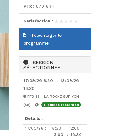
Prix :
670 €
HT
★★★★★
★★★★★
Satisfaction :
Télécharger le
programme
SESSION
SÉLECTIONNÉE
17/09/26 8:30 → 18/09/26
16:30
FFB 85 - LA ROCHE SUR YON
(85) -
11 places restantes
Détails :
17/09/26 :
8:30 → 12:00
13:00 → 16:30