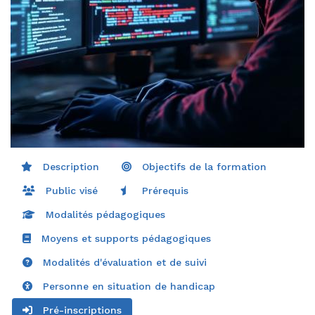
Description
Objectifs de la formation
Public visé
Prérequis
Modalités pédagogiques
Moyens et supports pédagogiques
Modalités d'évaluation et de suivi
Personne en situation de handicap
Pré-inscriptions